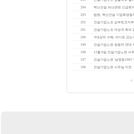
204
벽산건설 파산관련 긴급회의
203
법원, 벽산건설 기업회생절차
202
건설기업노조 삼부토건지부 
201
건설기업노조 여성국 회의 
200
'4대강의 수혜, 어디로 갔는
199
건설기업노련 쌍용차 연대 
198
12월 6일 건설기업노련 사
197
건설기업노련 '남영동1985
196
건설기업노련 사무실 이전
◀