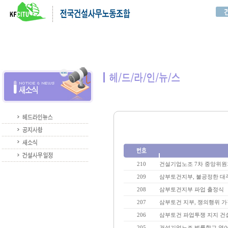
210
건설기업노조 7차 중앙위원
209
삼부토건지부, 불공정한 대
208
삼부토건지부 파업 출정식
207
삼부토건 지부, 쟁의행위 가
206
삼부토건 파업투쟁 지지 
205
건설기업노조 법률학교 열어.