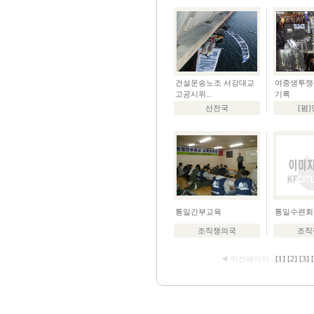
건설운송노조 서강대교
여중생투쟁
고공시위...
기록
선전국
[펌
통일간부교육
통일수련회
조직쟁의국
조직
◀ 이전페이지
[1]
[2]
[3]