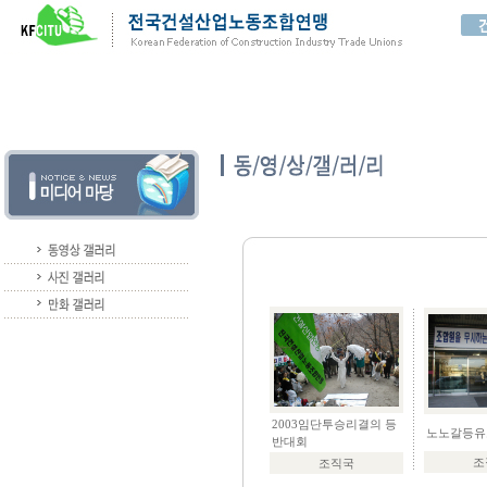
2003임단투승리결의 등
노노갈등유
반대회
조
조직국