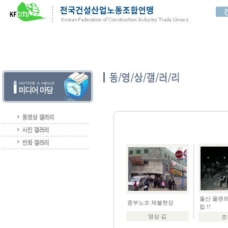
울산 플랜트
중부노조 체불현장
립 !!
영상 김
조