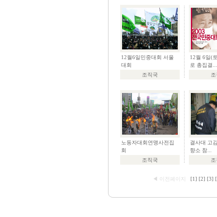
12월6일민중대회 서울
12월 6일(
대회
로 총집결...
조직국
조
노동자대회연맹사전집
결사대 고
회
향소 참...
조직국
조
◀ 이전페이지
[1]
[2]
[3]