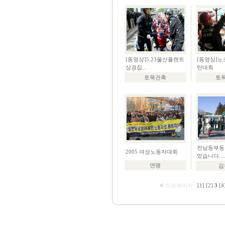
[동영상]5.23울산플랜트
[동영상]노
상경집...
탄대회
토목건축
토
전남동부동
2005 여성노동자대회
었습니다....
연맹
김
◀ 이전페이지
[1]
[2]
3
[4