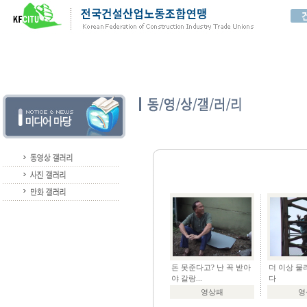
돈 못준다고? 난 꼭 받아
더 이상 물
야 갈랑...
다
영상패
영