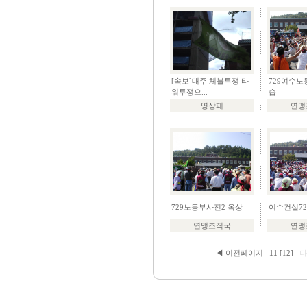
[속보]대주 체불투쟁 타
729여수
워투쟁으...
습
영상패
연맹
729노동부사진2 옥상
여수건설7
연맹조직국
연맹
◀ 이전페이지
11
[12]
다